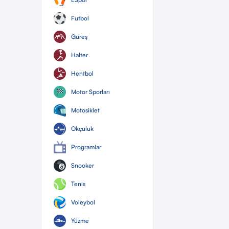
Futbol
Güreş
Halter
Hentbol
Motor Sporları
Motosiklet
Okçuluk
Programlar
Snooker
Tenis
Voleybol
Yüzme