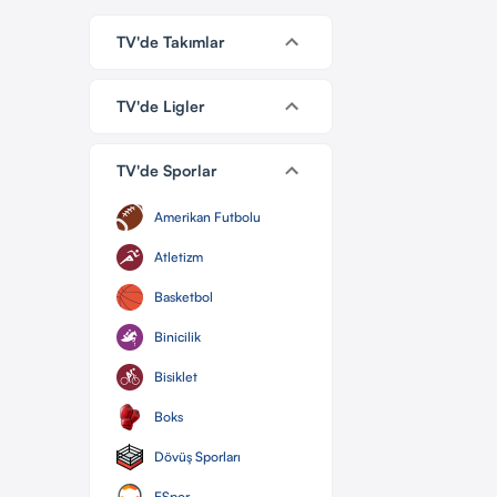
TV'de Takımlar
TV'de Ligler
TV'de Sporlar
Amerikan Futbolu
Atletizm
Basketbol
Binicilik
Bisiklet
Boks
Dövüş Sporları
ESpor