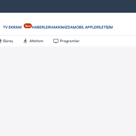
Yeni
TV EKRANI
HABERLER
HAKKIMIZDA
MOBİL APPLER
İLETİŞİM
Güreş
Atletizm
Programlar