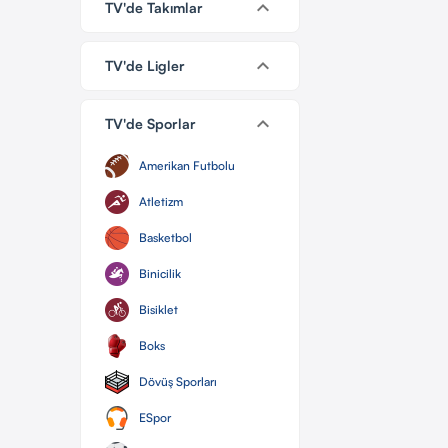
keyboard_arrow_down
TV'de Takımlar
keyboard_arrow_down
TV'de Ligler
keyboard_arrow_down
TV'de Sporlar
Amerikan Futbolu
Atletizm
Basketbol
Binicilik
Bisiklet
Boks
Dövüş Sporları
ESpor