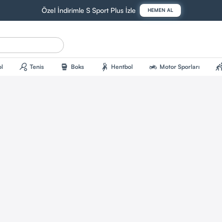
Özel İndirimle S Sport Plus İzle
HEMEN AL
sports_tennis
sports_mma
sports_handball
two_wheeler
sports_kab
l
Tenis
Boks
Hentbol
Motor Sporları