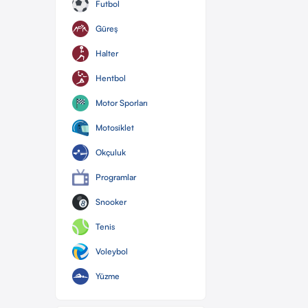
Futbol
Güreş
Halter
Hentbol
Motor Sporları
Motosiklet
Okçuluk
Programlar
Snooker
Tenis
Voleybol
Yüzme