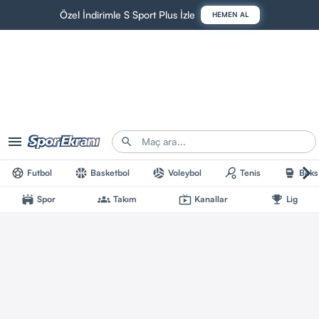
Özel İndirimle S Sport Plus İzle
HEMEN AL
Futbol
Basketbol
Voleybol
Tenis
Boks
Spor
Takım
Kanallar
Lig