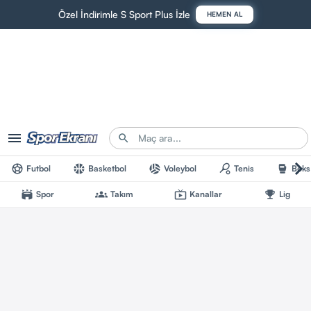
Özel İndirimle S Sport Plus İzle
HEMEN AL
Futbol
Basketbol
Voleybol
Tenis
Boks
Spor
Takım
Kanallar
Lig