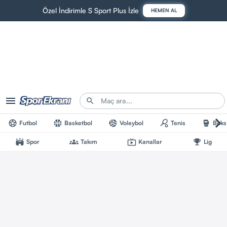
Özel İndirimle S Sport Plus İzle
HEMEN AL
Futbol
Basketbol
Voleybol
Tenis
Boks
Spor
Takım
Kanallar
Lig