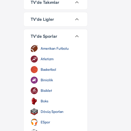
keyboard_arrow_down
TV'de Takımlar
keyboard_arrow_down
TV'de Ligler
keyboard_arrow_down
TV'de Sporlar
Amerikan Futbolu
Atletizm
Basketbol
Binicilik
Bisiklet
Boks
Dövüş Sporları
ESpor