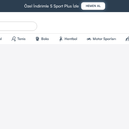
Özel İndirimle S Sport Plus İzle
HEMEN AL
sports_tennis
sports_mma
sports_handball
two_wheeler
sports_kab
l
Tenis
Boks
Hentbol
Motor Sporları