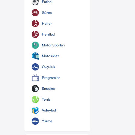
Futbol
Güreş
Halter
Hentbol
Motor Sporları
Motosiklet
Okçuluk
Programlar
Snooker
Tenis
Voleybol
Yüzme