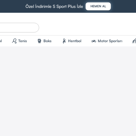
Özel İndirimle S Sport Plus İzle
HEMEN AL
sports_tennis
sports_mma
sports_handball
two_wheeler
sports_kab
l
Tenis
Boks
Hentbol
Motor Sporları