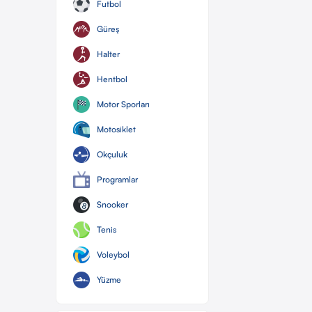
Futbol
Güreş
Halter
Hentbol
Motor Sporları
Motosiklet
Okçuluk
Programlar
Snooker
Tenis
Voleybol
Yüzme