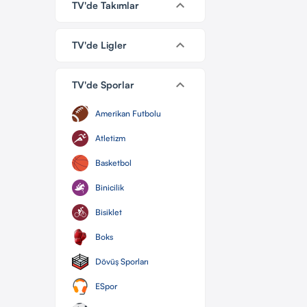
keyboard_arrow_down
TV'de Takımlar
keyboard_arrow_down
TV'de Ligler
keyboard_arrow_down
TV'de Sporlar
Amerikan Futbolu
Atletizm
Basketbol
Binicilik
Bisiklet
Boks
Dövüş Sporları
ESpor