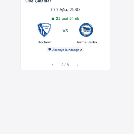
Öne Çıkanlar
7 Ağu, 21:30
schedule
22 saat 54 dk
timer
VS
Bochum
Hertha Berlin
emoji_events
Almanya Bundesliga 2
2 / 8
chevron_left
chevron_right