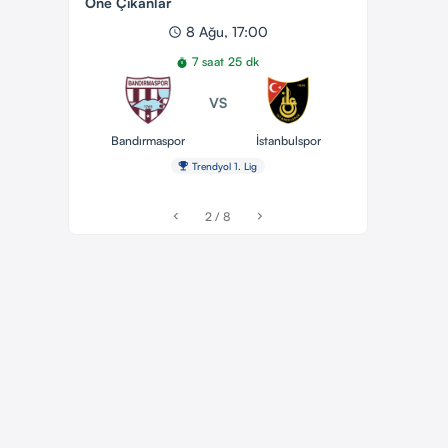
Öne Çıkanlar
8 Ağu, 17:00
schedule
7 saat 25 dk
timer
VS
Bandırmaspor
İstanbulspor
emoji_events
Trendyol 1. Lig
2 / 8
chevron_left
chevron_right