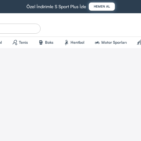
Özel İndirimle S Sport Plus İzle
HEMEN AL
sports_tennis
sports_mma
sports_handball
two_wheeler
sports_kab
l
Tenis
Boks
Hentbol
Motor Sporları