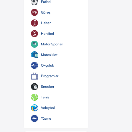
Futbol
Güreş
Halter
Hentbol
Motor Sporları
Motosiklet
Okçuluk
Programlar
Snooker
Tenis
Voleybol
Yüzme