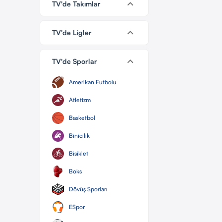
keyboard_arrow_down
TV'de Takımlar
keyboard_arrow_down
TV'de Ligler
keyboard_arrow_down
TV'de Sporlar
Amerikan Futbolu
Atletizm
Basketbol
Binicilik
Bisiklet
Boks
Dövüş Sporları
ESpor