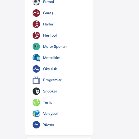
Futbol
Güreş
Halter
Hentbol
Motor Sporları
Motosiklet
Okçuluk
Programlar
Snooker
Tenis
Voleybol
Yüzme