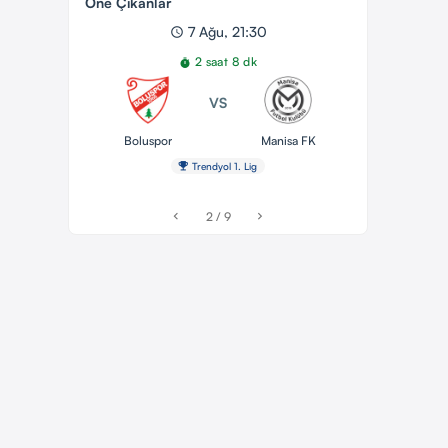
Öne Çıkanlar
7 Ağu, 21:30
schedule
2 saat 8 dk
timer
VS
Boluspor
Manisa FK
emoji_events
Trendyol 1. Lig
2 / 9
chevron_left
chevron_right