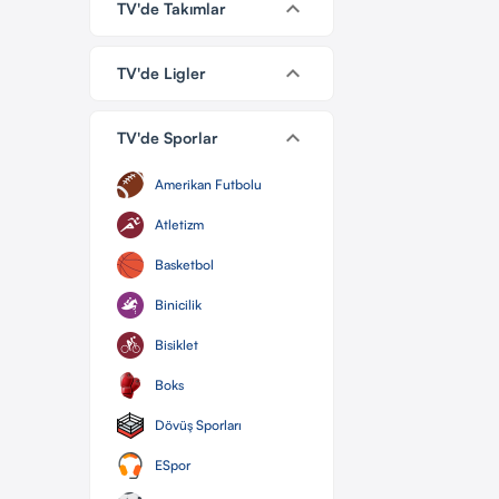
keyboard_arrow_down
TV'de Takımlar
keyboard_arrow_down
TV'de Ligler
keyboard_arrow_down
TV'de Sporlar
Amerikan Futbolu
Atletizm
Basketbol
Binicilik
Bisiklet
Boks
Dövüş Sporları
ESpor