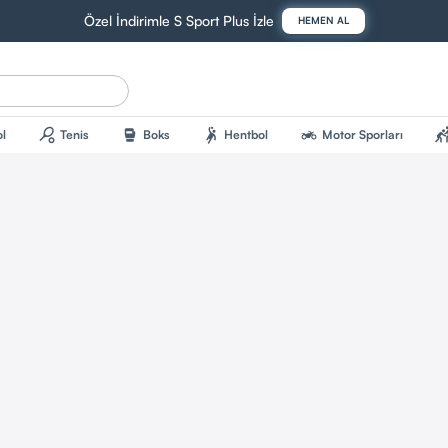
Özel İndirimle S Sport Plus İzle
HEMEN AL
sports_tennis
sports_mma
sports_handball
two_wheeler
sports_kab
l
Tenis
Boks
Hentbol
Motor Sporları