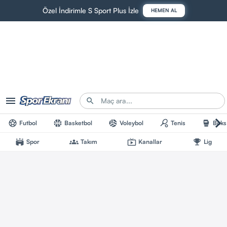
Özel İndirimle S Sport Plus İzle
HEMEN AL
Futbol
Basketbol
Voleybol
Tenis
Boks
Spor
Takım
Kanallar
Lig