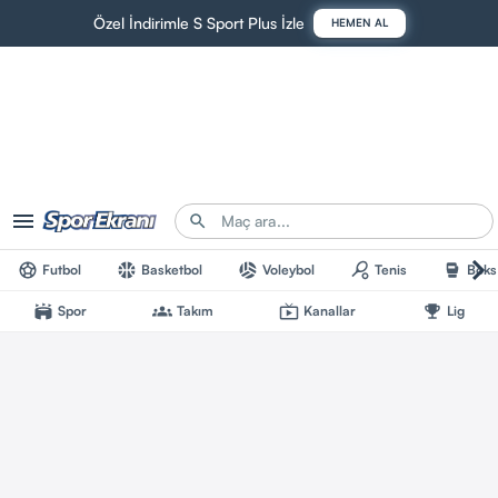
Özel İndirimle S Sport Plus İzle
HEMEN AL
Futbol
Basketbol
Voleybol
Tenis
Boks
Spor
Takım
Kanallar
Lig