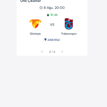
Öne Çıkanlar
8 Ağu, 20:00
schedule
10 dk
timer
VS
Göztepe
Trabzonspor
emoji_events
Jübile Maçi
2 / 6
chevron_left
chevron_right