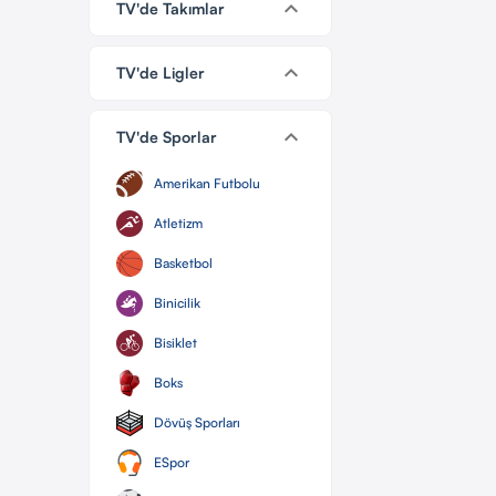
keyboard_arrow_down
TV'de Takımlar
keyboard_arrow_down
TV'de Ligler
keyboard_arrow_down
TV'de Sporlar
Amerikan Futbolu
Atletizm
Basketbol
Binicilik
Bisiklet
Boks
Dövüş Sporları
ESpor