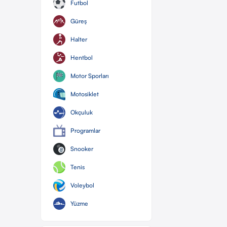
Futbol
Güreş
Halter
Hentbol
Motor Sporları
Motosiklet
Okçuluk
Programlar
Snooker
Tenis
Voleybol
Yüzme