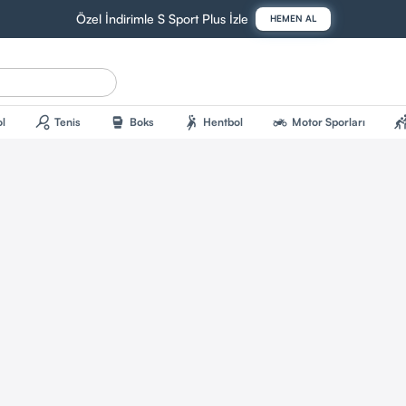
Özel İndirimle S Sport Plus İzle
HEMEN AL
sports_tennis
sports_mma
sports_handball
two_wheeler
sports_kab
l
Tenis
Boks
Hentbol
Motor Sporları