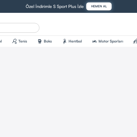
Özel İndirimle S Sport Plus İzle
HEMEN AL
sports_tennis
sports_mma
sports_handball
two_wheeler
sports_kab
l
Tenis
Boks
Hentbol
Motor Sporları