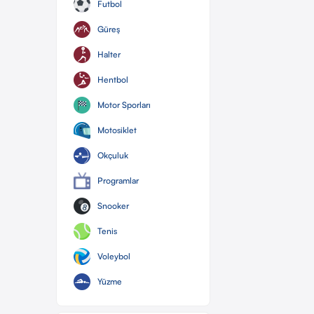
Futbol
Güreş
Halter
Hentbol
Motor Sporları
Motosiklet
Okçuluk
Programlar
Snooker
Tenis
Voleybol
Yüzme