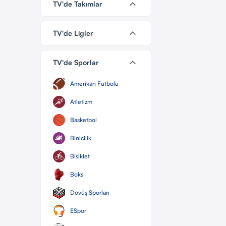
keyboard_arrow_down
TV'de Takımlar
keyboard_arrow_down
TV'de Ligler
keyboard_arrow_down
TV'de Sporlar
Amerikan Futbolu
Atletizm
Basketbol
Binicilik
Bisiklet
Boks
Dövüş Sporları
ESpor