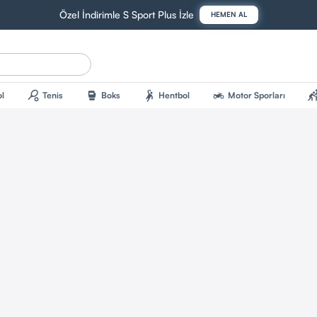
Özel İndirimle S Sport Plus İzle
HEMEN AL
sports_tennis
sports_mma
sports_handball
two_wheeler
sports_kab
l
Tenis
Boks
Hentbol
Motor Sporları