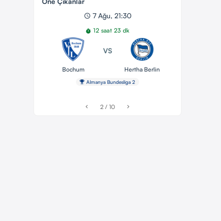
Öne Çıkanlar
7 Ağu, 21:30
schedule
12 saat 23 dk
timer
VS
Bochum
Hertha Berlin
emoji_events
Almanya Bundesliga 2
2 / 10
chevron_left
chevron_right