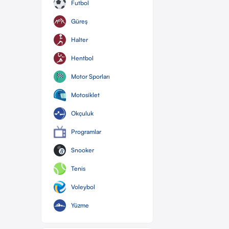
Futbol
Güreş
Halter
Hentbol
Motor Sporları
Motosiklet
Okçuluk
Programlar
Snooker
Tenis
Voleybol
Yüzme