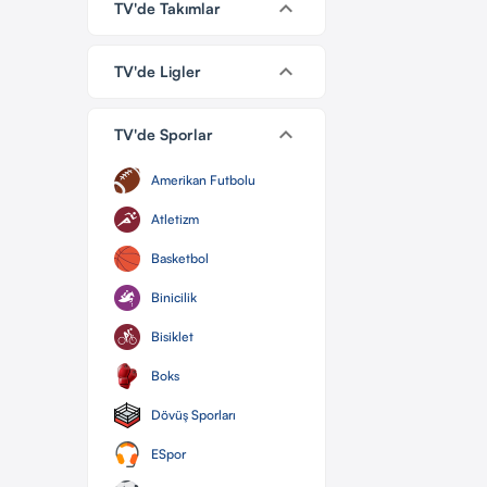
keyboard_arrow_down
TV'de Takımlar
keyboard_arrow_down
TV'de Ligler
keyboard_arrow_down
TV'de Sporlar
Amerikan Futbolu
Atletizm
Basketbol
Binicilik
Bisiklet
Boks
Dövüş Sporları
ESpor