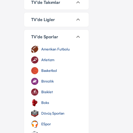
keyboard_arrow_down
TV'de Takımlar
keyboard_arrow_down
TV'de Ligler
keyboard_arrow_down
TV'de Sporlar
Amerikan Futbolu
Atletizm
Basketbol
Binicilik
Bisiklet
Boks
Dövüş Sporları
ESpor