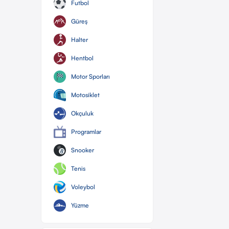
Futbol
Güreş
Halter
Hentbol
Motor Sporları
Motosiklet
Okçuluk
Programlar
Snooker
Tenis
Voleybol
Yüzme