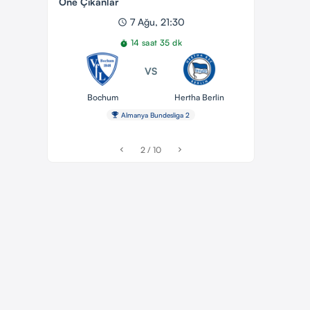
Öne Çıkanlar
7 Ağu, 21:30
schedule
14 saat 35 dk
timer
VS
Bochum
Hertha Berlin
emoji_events
Almanya Bundesliga 2
2 / 10
chevron_left
chevron_right