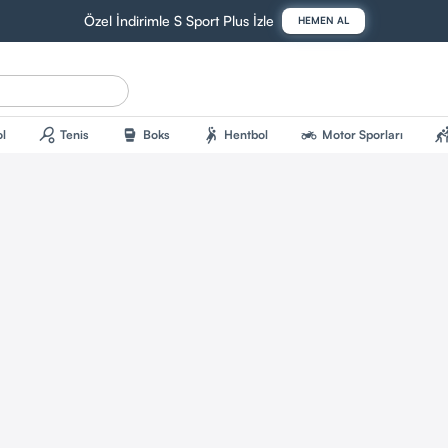
Özel İndirimle S Sport Plus İzle
HEMEN AL
sports_tennis
sports_mma
sports_handball
two_wheeler
sports_kab
l
Tenis
Boks
Hentbol
Motor Sporları