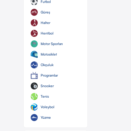
Futbol
Güreş
Halter
Hentbol
Motor Sporları
Motosiklet
Okçuluk
Programlar
Snooker
Tenis
Voleybol
Yüzme