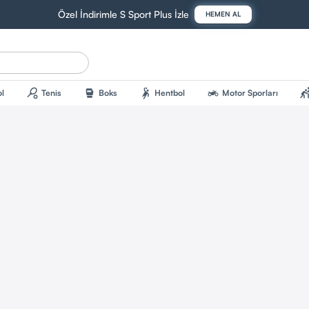
Özel İndirimle S Sport Plus İzle
HEMEN AL
sports_tennis
sports_mma
sports_handball
two_wheeler
sports_kab
l
Tenis
Boks
Hentbol
Motor Sporları