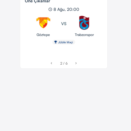
Öne Çıkanlar
8 Ağu, 20:00
schedule
VS
Göztepe
Trabzonspor
emoji_events
Jübile Maçi
2 / 6
chevron_left
chevron_right