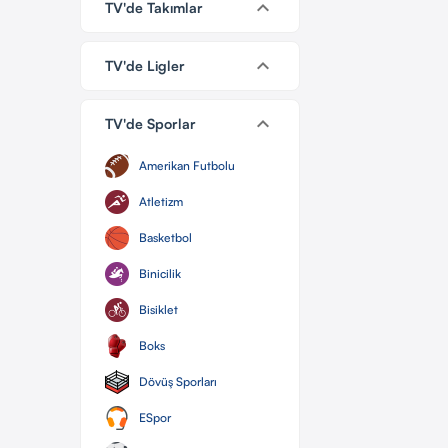
keyboard_arrow_down
TV'de Takımlar
keyboard_arrow_down
TV'de Ligler
keyboard_arrow_down
TV'de Sporlar
Amerikan Futbolu
Atletizm
Basketbol
Binicilik
Bisiklet
Boks
Dövüş Sporları
ESpor