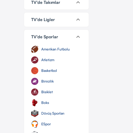
keyboard_arrow_down
TV'de Takımlar
keyboard_arrow_down
TV'de Ligler
keyboard_arrow_down
TV'de Sporlar
Amerikan Futbolu
Atletizm
Basketbol
Binicilik
Bisiklet
Boks
Dövüş Sporları
ESpor