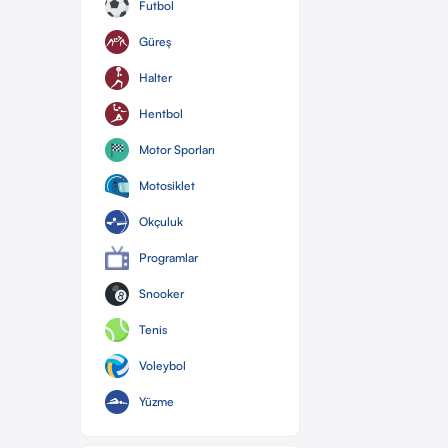
Futbol
Güreş
Halter
Hentbol
Motor Sporları
Motosiklet
Okçuluk
Programlar
Snooker
Tenis
Voleybol
Yüzme