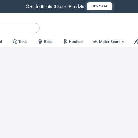
Özel İndirimle S Sport Plus İzle
HEMEN AL
sports_tennis
sports_mma
sports_handball
two_wheeler
sports_kab
l
Tenis
Boks
Hentbol
Motor Sporları