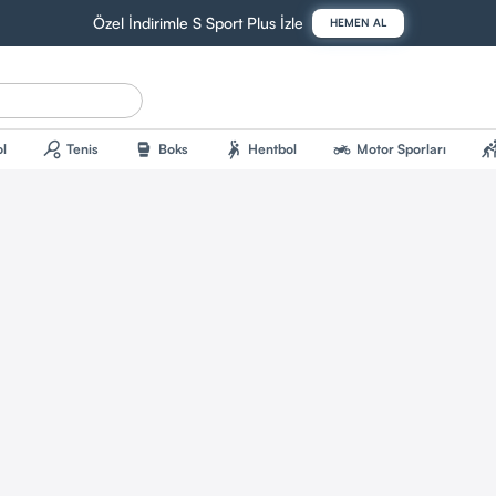
Özel İndirimle S Sport Plus İzle
HEMEN AL
sports_tennis
sports_mma
sports_handball
two_wheeler
sports_kab
l
Tenis
Boks
Hentbol
Motor Sporları