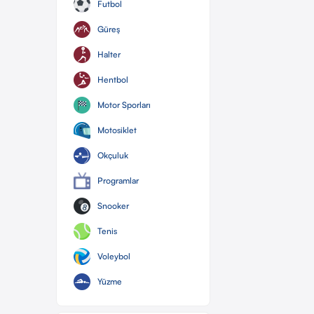
Futbol
Güreş
Halter
Hentbol
Motor Sporları
Motosiklet
Okçuluk
Programlar
Snooker
Tenis
Voleybol
Yüzme