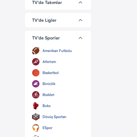
keyboard_arrow_down
TV'de Takımlar
keyboard_arrow_down
TV'de Ligler
keyboard_arrow_down
TV'de Sporlar
Amerikan Futbolu
Atletizm
Basketbol
Binicilik
Bisiklet
Boks
Dövüş Sporları
ESpor