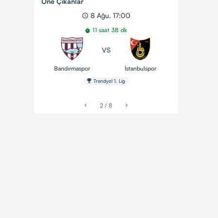
Öne Çıkanlar
8 Ağu, 17:00
schedule
11 saat 38 dk
timer
VS
Bandırmaspor
İstanbulspor
emoji_events
Trendyol 1. Lig
2 / 8
chevron_left
chevron_right