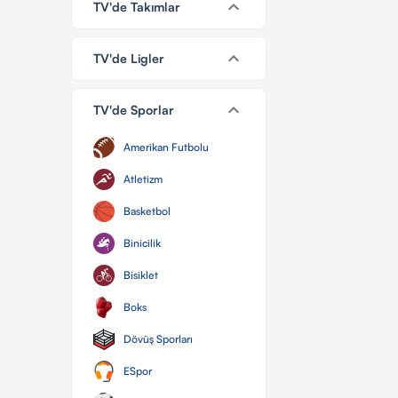
keyboard_arrow_down
TV'de Takımlar
keyboard_arrow_down
TV'de Ligler
keyboard_arrow_down
TV'de Sporlar
Amerikan Futbolu
Atletizm
Basketbol
Binicilik
Bisiklet
Boks
Dövüş Sporları
ESpor