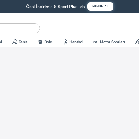
Özel İndirimle S Sport Plus İzle
HEMEN AL
sports_tennis
sports_mma
sports_handball
two_wheeler
sports_kab
l
Tenis
Boks
Hentbol
Motor Sporları