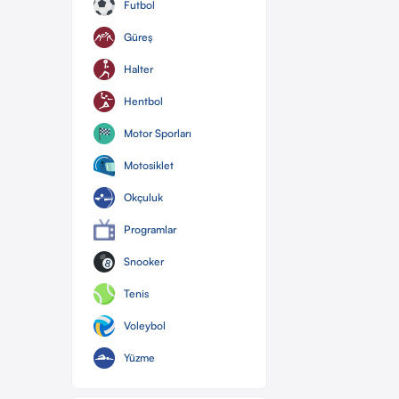
Futbol
Güreş
Halter
Hentbol
Motor Sporları
Motosiklet
Okçuluk
Programlar
Snooker
Tenis
Voleybol
Yüzme