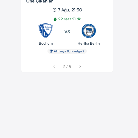
Öne Çıkanlar
7 Ağu, 21:30
schedule
22 saat 21 dk
timer
VS
Bochum
Hertha Berlin
emoji_events
Almanya Bundesliga 2
2 / 8
chevron_left
chevron_right