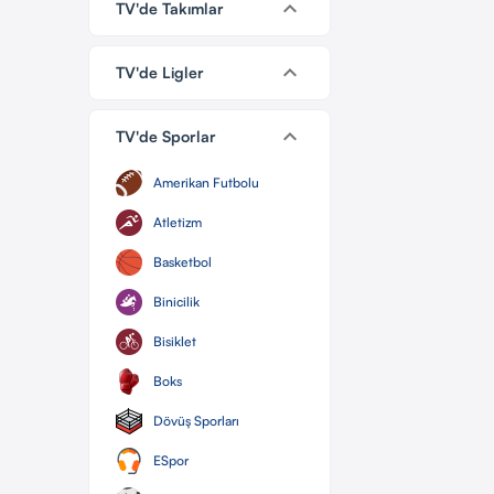
keyboard_arrow_down
TV'de Takımlar
keyboard_arrow_down
TV'de Ligler
keyboard_arrow_down
TV'de Sporlar
Amerikan Futbolu
Atletizm
Basketbol
Binicilik
Bisiklet
Boks
Dövüş Sporları
ESpor