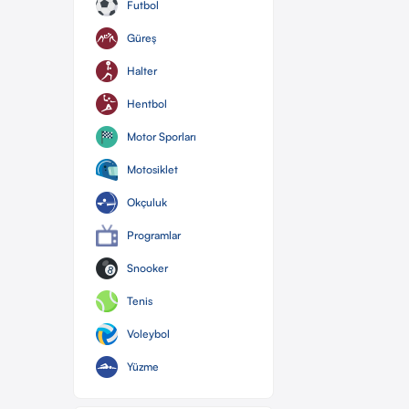
Futbol
Güreş
Halter
Hentbol
Motor Sporları
Motosiklet
Okçuluk
Programlar
Snooker
Tenis
Voleybol
Yüzme