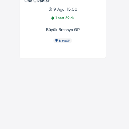
Öne Çıkanlar
9 Ağu, 15:00
schedule
1 saat 59 dk
timer
Büyük Britanya GP
emoji_events
MotoGP