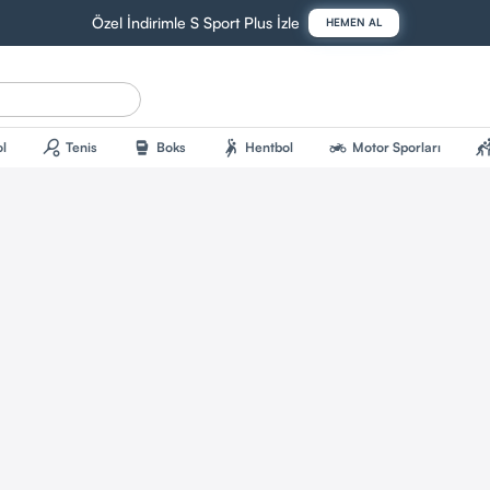
Özel İndirimle S Sport Plus İzle
HEMEN AL
sports_tennis
sports_mma
sports_handball
two_wheeler
sports_kab
l
Tenis
Boks
Hentbol
Motor Sporları