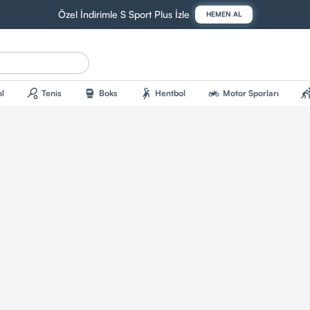
Özel İndirimle S Sport Plus İzle
HEMEN AL
sports_tennis
sports_mma
sports_handball
two_wheeler
sports_kab
l
Tenis
Boks
Hentbol
Motor Sporları