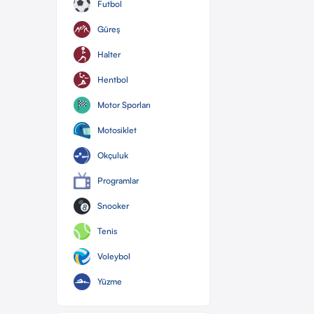
Futbol
Güreş
Halter
Hentbol
Motor Sporları
Motosiklet
Okçuluk
Programlar
Snooker
Tenis
Voleybol
Yüzme