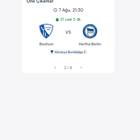
Öne Çıkanlar
7 Ağu, 21:30
schedule
21 saat 2 dk
timer
VS
Bochum
Hertha Berlin
emoji_events
Almanya Bundesliga 2
2 / 8
chevron_left
chevron_right