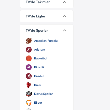
keyboard_arrow_down
TV'de Takımlar
keyboard_arrow_down
TV'de Ligler
keyboard_arrow_down
TV'de Sporlar
Amerikan Futbolu
Atletizm
Basketbol
Binicilik
Bisiklet
Boks
Dövüş Sporları
ESpor