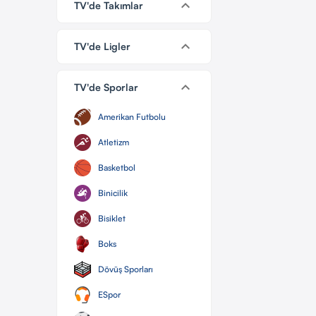
keyboard_arrow_down
TV'de Takımlar
keyboard_arrow_down
TV'de Ligler
keyboard_arrow_down
TV'de Sporlar
Amerikan Futbolu
Atletizm
Basketbol
Binicilik
Bisiklet
Boks
Dövüş Sporları
ESpor