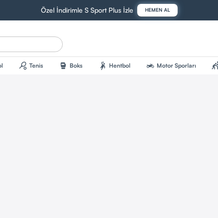
Özel İndirimle S Sport Plus İzle
HEMEN AL
sports_tennis
sports_mma
sports_handball
two_wheeler
sports_kab
l
Tenis
Boks
Hentbol
Motor Sporları