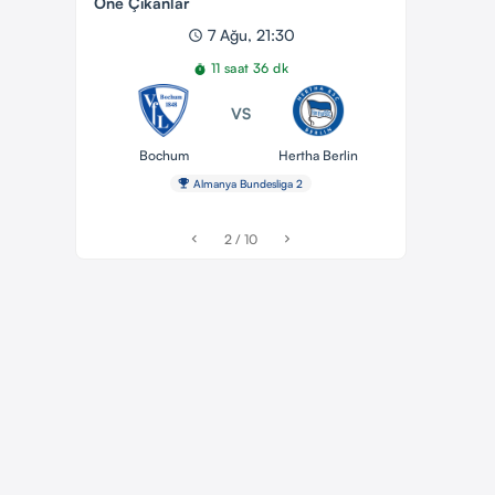
Öne Çıkanlar
7 Ağu, 21:30
schedule
11 saat 36 dk
timer
VS
Bochum
Hertha Berlin
emoji_events
Almanya Bundesliga 2
2 / 10
chevron_left
chevron_right