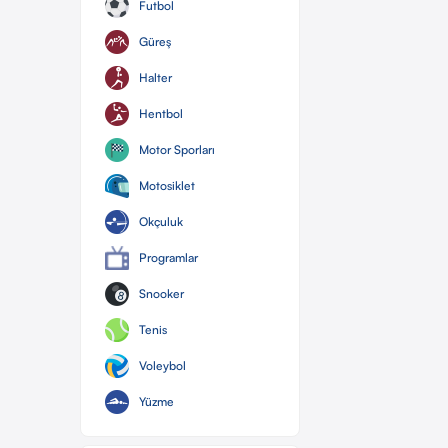
Futbol
Güreş
Halter
Hentbol
Motor Sporları
Motosiklet
Okçuluk
Programlar
Snooker
Tenis
Voleybol
Yüzme