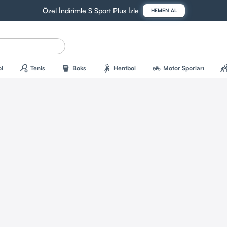
Özel İndirimle S Sport Plus İzle
HEMEN AL
sports_tennis
sports_mma
sports_handball
two_wheeler
sports_kab
l
Tenis
Boks
Hentbol
Motor Sporları