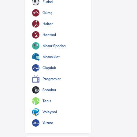
Futbol
Güreş
Halter
Hentbol
Motor Sporları
Motosiklet
Okçuluk
Programlar
Snooker
Tenis
Voleybol
Yüzme