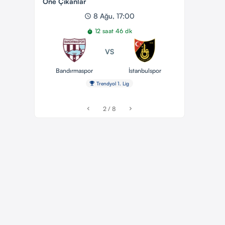
Öne Çıkanlar
8 Ağu, 17:00
schedule
12 saat 46 dk
timer
VS
Bandırmaspor
İstanbulspor
emoji_events
Trendyol 1. Lig
2 / 8
chevron_left
chevron_right