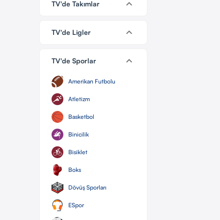
keyboard_arrow_down
TV'de Takımlar
keyboard_arrow_down
TV'de Ligler
keyboard_arrow_down
TV'de Sporlar
Amerikan Futbolu
Atletizm
Basketbol
Binicilik
Bisiklet
Boks
Dövüş Sporları
ESpor