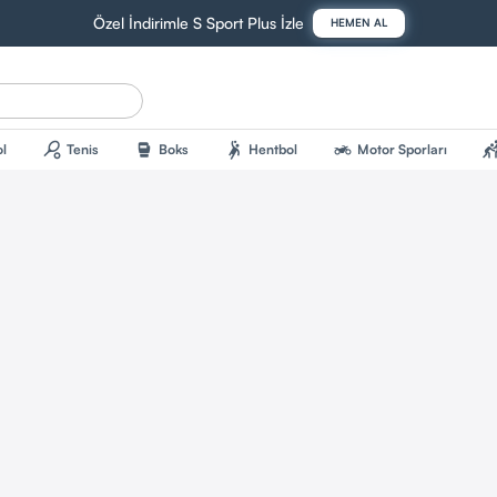
Özel İndirimle S Sport Plus İzle
HEMEN AL
sports_tennis
sports_mma
sports_handball
two_wheeler
sports_kab
l
Tenis
Boks
Hentbol
Motor Sporları