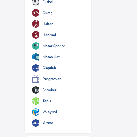
Futbol
Güreş
Halter
Hentbol
Motor Sporları
Motosiklet
Okçuluk
Programlar
Snooker
Tenis
Voleybol
Yüzme