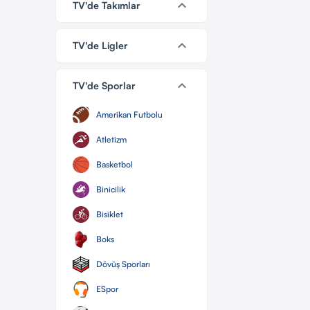
keyboard_arrow_down
TV'de Takımlar
keyboard_arrow_down
TV'de Ligler
keyboard_arrow_down
TV'de Sporlar
Amerikan Futbolu
Atletizm
Basketbol
Binicilik
Bisiklet
Boks
Dövüş Sporları
ESpor