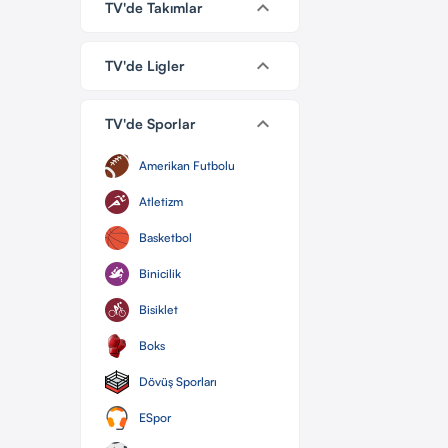
keyboard_arrow_down
TV'de Takımlar
keyboard_arrow_down
TV'de Ligler
keyboard_arrow_down
TV'de Sporlar
Amerikan Futbolu
Atletizm
Basketbol
Binicilik
Bisiklet
Boks
Dövüş Sporları
ESpor