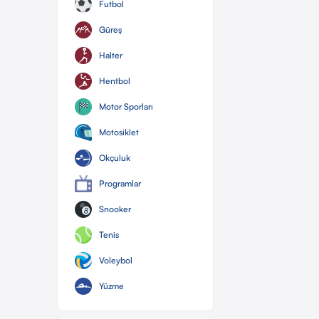
Futbol
Güreş
Halter
Hentbol
Motor Sporları
Motosiklet
Okçuluk
Programlar
Snooker
Tenis
Voleybol
Yüzme