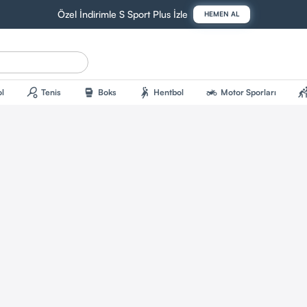
Özel İndirimle S Sport Plus İzle
HEMEN AL
sports_tennis
sports_mma
sports_handball
two_wheeler
sports_kab
l
Tenis
Boks
Hentbol
Motor Sporları