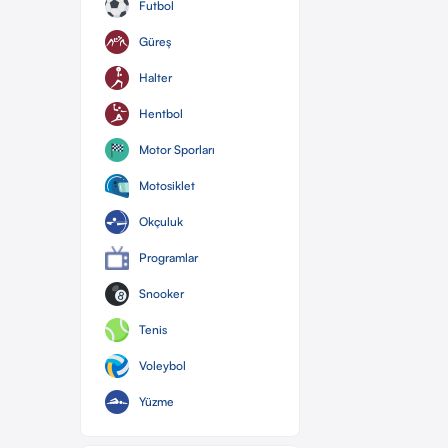
Futbol
Güreş
Halter
Hentbol
Motor Sporları
Motosiklet
Okçuluk
Programlar
Snooker
Tenis
Voleybol
Yüzme