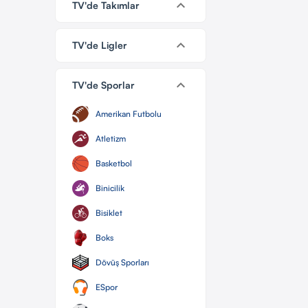
keyboard_arrow_down
TV'de Takımlar
keyboard_arrow_down
TV'de Ligler
keyboard_arrow_down
TV'de Sporlar
Amerikan Futbolu
Atletizm
Basketbol
Binicilik
Bisiklet
Boks
Dövüş Sporları
ESpor