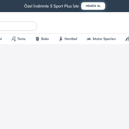
Özel İndirimle S Sport Plus İzle
HEMEN AL
sports_tennis
sports_mma
sports_handball
two_wheeler
sports_kab
l
Tenis
Boks
Hentbol
Motor Sporları