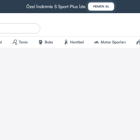
Özel İndirimle S Sport Plus İzle
HEMEN AL
sports_tennis
sports_mma
sports_handball
two_wheeler
sports_kab
l
Tenis
Boks
Hentbol
Motor Sporları