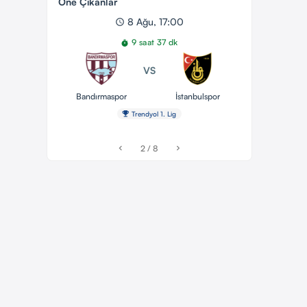
Öne Çıkanlar
8 Ağu, 17:00
schedule
9 saat 37 dk
timer
VS
Bandırmaspor
İstanbulspor
emoji_events
Trendyol 1. Lig
2 / 8
chevron_left
chevron_right