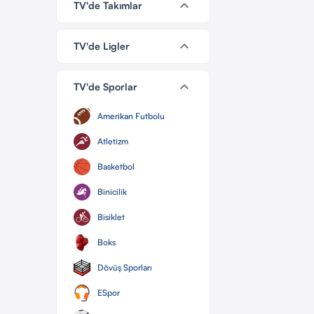
keyboard_arrow_down
TV'de Takımlar
keyboard_arrow_down
TV'de Ligler
keyboard_arrow_down
TV'de Sporlar
Amerikan Futbolu
Atletizm
Basketbol
Binicilik
Bisiklet
Boks
Dövüş Sporları
ESpor