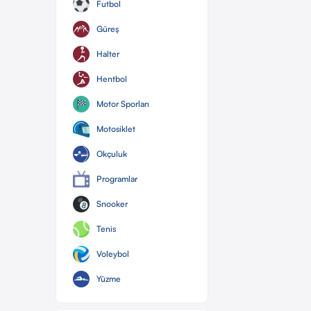
Futbol
Güreş
Halter
Hentbol
Motor Sporları
Motosiklet
Okçuluk
Programlar
Snooker
Tenis
Voleybol
Yüzme