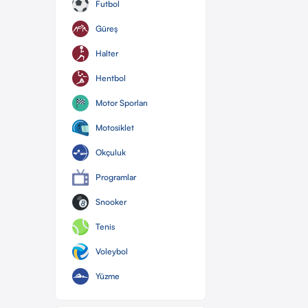
Futbol
Güreş
Halter
Hentbol
Motor Sporları
Motosiklet
Okçuluk
Programlar
Snooker
Tenis
Voleybol
Yüzme