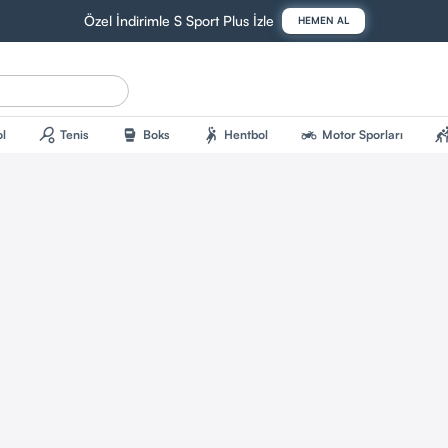
Özel İndirimle S Sport Plus İzle
HEMEN AL
sports_tennis
sports_mma
sports_handball
two_wheeler
sports_kab
l
Tenis
Boks
Hentbol
Motor Sporları