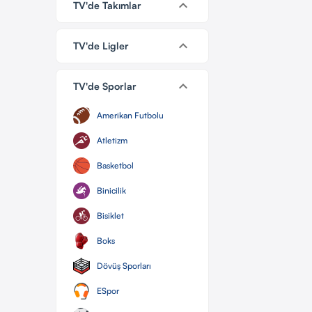
keyboard_arrow_down
TV'de Takımlar
keyboard_arrow_down
TV'de Ligler
keyboard_arrow_down
TV'de Sporlar
Amerikan Futbolu
Atletizm
Basketbol
Binicilik
Bisiklet
Boks
Dövüş Sporları
ESpor