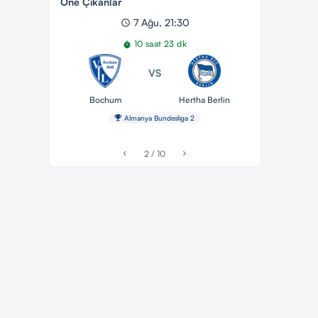
Öne Çıkanlar
7 Ağu, 21:30
schedule
10 saat 23 dk
timer
VS
Bochum
Hertha Berlin
emoji_events
Almanya Bundesliga 2
2 / 10
chevron_left
chevron_right