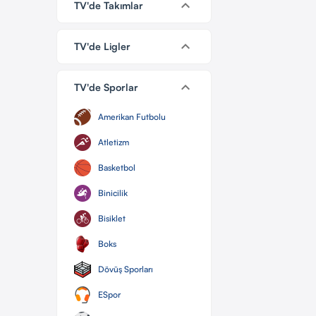
keyboard_arrow_down
TV'de Takımlar
keyboard_arrow_down
TV'de Ligler
keyboard_arrow_down
TV'de Sporlar
Amerikan Futbolu
Atletizm
Basketbol
Binicilik
Bisiklet
Boks
Dövüş Sporları
ESpor