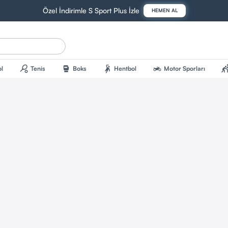
Özel İndirimle S Sport Plus İzle
HEMEN AL
sports_tennis
sports_mma
sports_handball
two_wheeler
sports_kab
l
Tenis
Boks
Hentbol
Motor Sporları