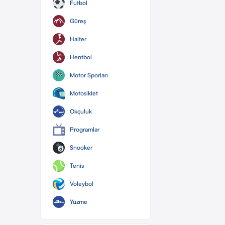
Futbol
Güreş
Halter
Hentbol
Motor Sporları
Motosiklet
Okçuluk
Programlar
Snooker
Tenis
Voleybol
Yüzme