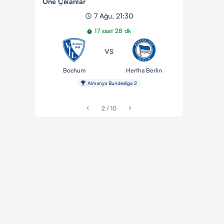
Öne Çıkanlar
7 Ağu, 21:30
schedule
17 saat 28 dk
timer
VS
Bochum
Hertha Berlin
emoji_events
Almanya Bundesliga 2
2 / 10
chevron_left
chevron_right