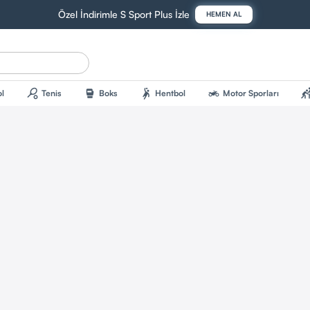
Özel İndirimle S Sport Plus İzle
HEMEN AL
sports_tennis
sports_mma
sports_handball
two_wheeler
sports_kab
l
Tenis
Boks
Hentbol
Motor Sporları