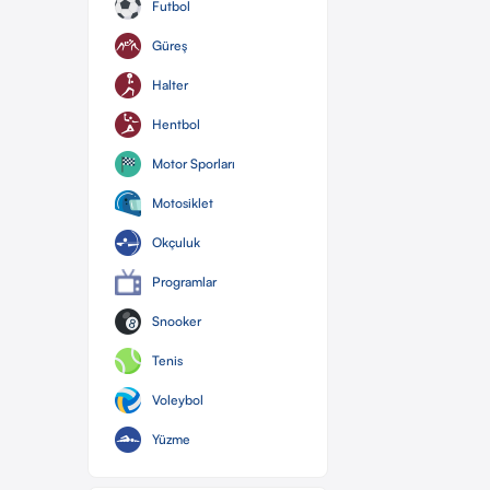
Futbol
Güreş
Halter
Hentbol
Motor Sporları
Motosiklet
Okçuluk
Programlar
Snooker
Tenis
Voleybol
Yüzme