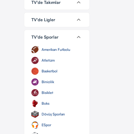
keyboard_arrow_down
TV'de Takımlar
keyboard_arrow_down
TV'de Ligler
keyboard_arrow_down
TV'de Sporlar
Amerikan Futbolu
Atletizm
Basketbol
Binicilik
Bisiklet
Boks
Dövüş Sporları
ESpor