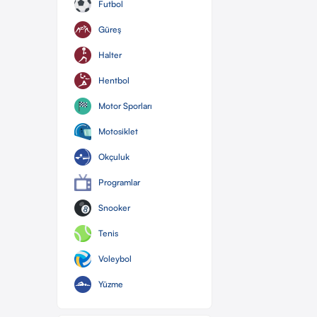
Futbol
Güreş
Halter
Hentbol
Motor Sporları
Motosiklet
Okçuluk
Programlar
Snooker
Tenis
Voleybol
Yüzme