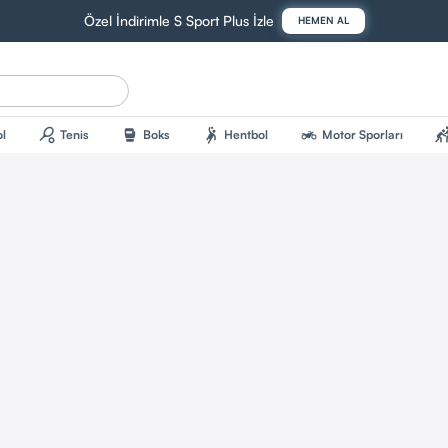
Özel İndirimle S Sport Plus İzle
HEMEN AL
sports_tennis
sports_mma
sports_handball
two_wheeler
sports_kab
l
Tenis
Boks
Hentbol
Motor Sporları