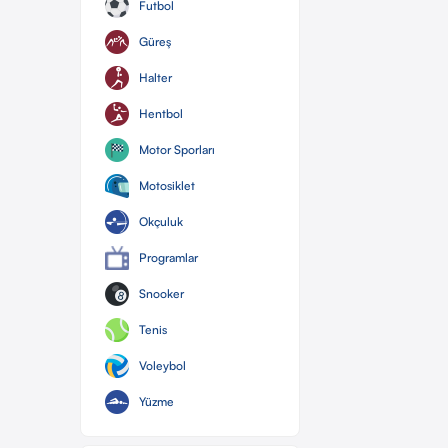
Futbol
Güreş
Halter
Hentbol
Motor Sporları
Motosiklet
Okçuluk
Programlar
Snooker
Tenis
Voleybol
Yüzme