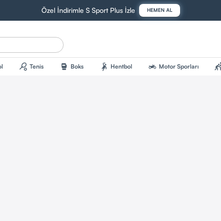
Özel İndirimle S Sport Plus İzle
HEMEN AL
sports_tennis
sports_mma
sports_handball
two_wheeler
sports_kab
l
Tenis
Boks
Hentbol
Motor Sporları