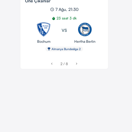
Öne Çıkanlar
7 Ağu, 21:30
schedule
23 saat 3 dk
timer
VS
Bochum
Hertha Berlin
emoji_events
Almanya Bundesliga 2
2 / 8
chevron_left
chevron_right