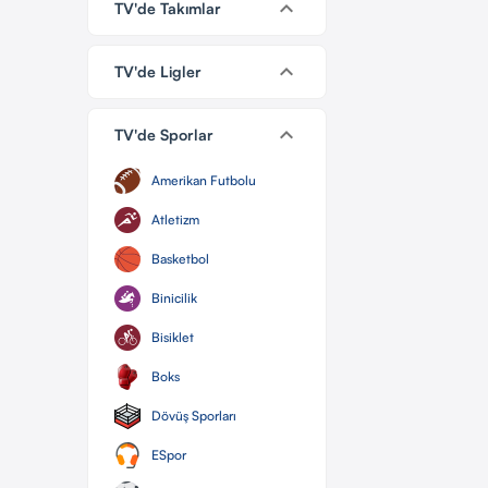
keyboard_arrow_down
TV'de Takımlar
keyboard_arrow_down
TV'de Ligler
keyboard_arrow_down
TV'de Sporlar
Amerikan Futbolu
Atletizm
Basketbol
Binicilik
Bisiklet
Boks
Dövüş Sporları
ESpor