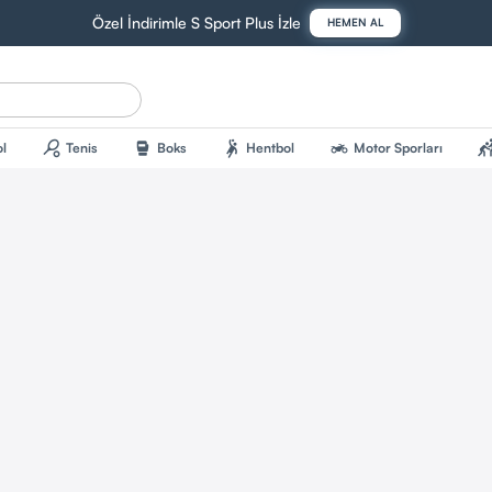
Özel İndirimle S Sport Plus İzle
HEMEN AL
sports_tennis
sports_mma
sports_handball
two_wheeler
sports_kab
l
Tenis
Boks
Hentbol
Motor Sporları