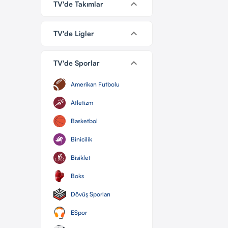
keyboard_arrow_down
TV'de Takımlar
keyboard_arrow_down
TV'de Ligler
keyboard_arrow_down
TV'de Sporlar
Amerikan Futbolu
Atletizm
Basketbol
Binicilik
Bisiklet
Boks
Dövüş Sporları
ESpor