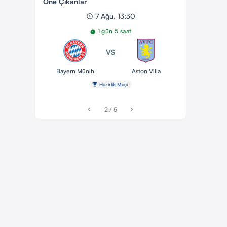
Öne Çıkanlar
7 Ağu, 13:30
schedule
1 gün 5 saat
timer
VS
Bayern Münih
Aston Villa
emoji_events
Hazirlik Maçi
2 / 5
chevron_left
chevron_right