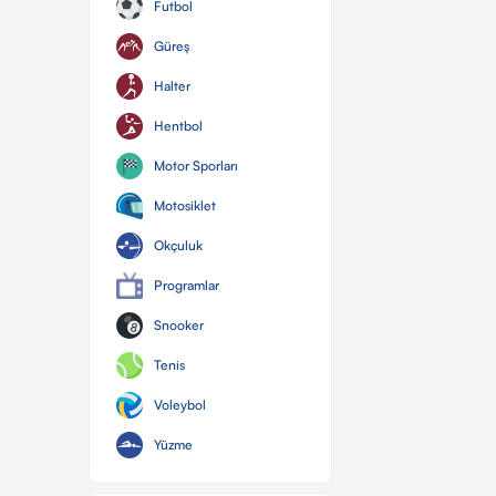
Futbol
Güreş
Halter
Hentbol
Motor Sporları
Motosiklet
Okçuluk
Programlar
Snooker
Tenis
Voleybol
Yüzme