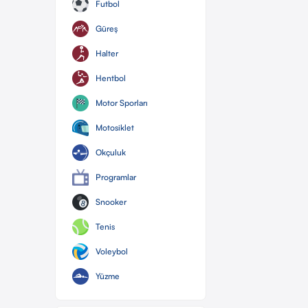
Futbol
Güreş
Halter
Hentbol
Motor Sporları
Motosiklet
Okçuluk
Programlar
Snooker
Tenis
Voleybol
Yüzme