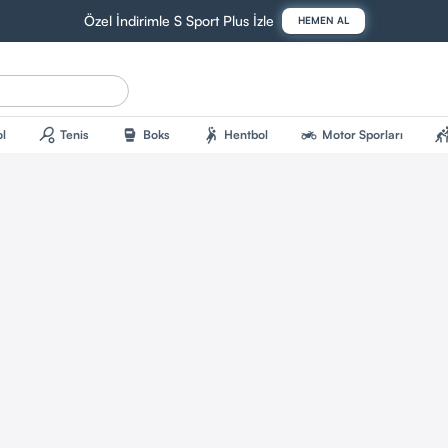
Özel İndirimle S Sport Plus İzle
HEMEN AL
sports_tennis
sports_mma
sports_handball
two_wheeler
sports_kab
l
Tenis
Boks
Hentbol
Motor Sporları