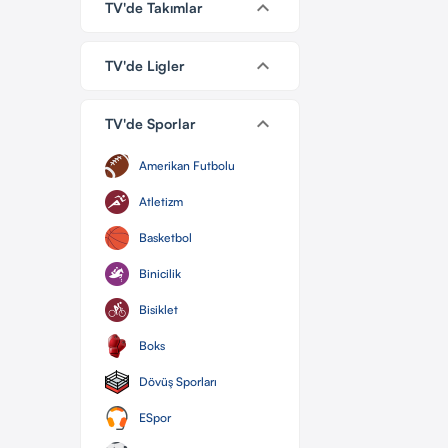
keyboard_arrow_down
TV'de Takımlar
keyboard_arrow_down
TV'de Ligler
keyboard_arrow_down
TV'de Sporlar
Amerikan Futbolu
Atletizm
Basketbol
Binicilik
Bisiklet
Boks
Dövüş Sporları
ESpor