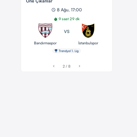
Öne Çıkanlar
8 Ağu, 17:00
schedule
9 saat 29 dk
timer
VS
Bandırmaspor
İstanbulspor
emoji_events
Trendyol 1. Lig
2 / 8
chevron_left
chevron_right