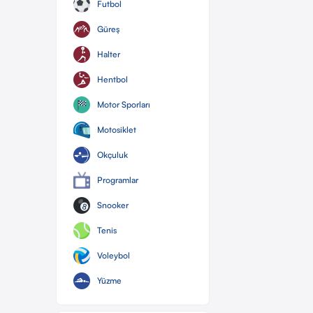
Futbol
Güreş
Halter
Hentbol
Motor Sporları
Motosiklet
Okçuluk
Programlar
Snooker
Tenis
Voleybol
Yüzme