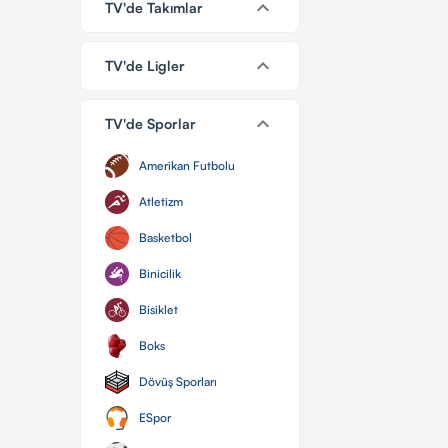
keyboard_arrow_down
TV'de Takımlar
keyboard_arrow_down
TV'de Ligler
keyboard_arrow_down
TV'de Sporlar
Amerikan Futbolu
Atletizm
Basketbol
Binicilik
Bisiklet
Boks
Dövüş Sporları
ESpor