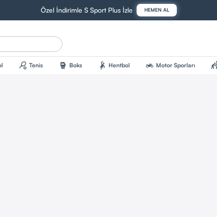
Özel İndirimle S Sport Plus İzle
HEMEN AL
sports_tennis
sports_mma
sports_handball
two_wheeler
sports_kab
l
Tenis
Boks
Hentbol
Motor Sporları