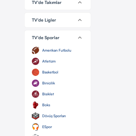
keyboard_arrow_down
TV'de Takımlar
keyboard_arrow_down
TV'de Ligler
keyboard_arrow_down
TV'de Sporlar
Amerikan Futbolu
Atletizm
Basketbol
Binicilik
Bisiklet
Boks
Dövüş Sporları
ESpor