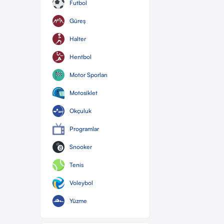
Futbol
Güreş
Halter
Hentbol
Motor Sporları
Motosiklet
Okçuluk
Programlar
Snooker
Tenis
Voleybol
Yüzme