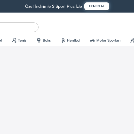
Özel İndirimle S Sport Plus İzle
HEMEN AL
sports_tennis
sports_mma
sports_handball
two_wheeler
sports_kab
l
Tenis
Boks
Hentbol
Motor Sporları