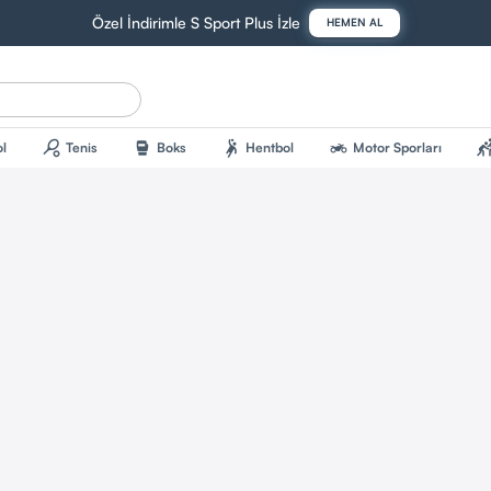
Özel İndirimle S Sport Plus İzle
HEMEN AL
sports_tennis
sports_mma
sports_handball
two_wheeler
sports_kab
l
Tenis
Boks
Hentbol
Motor Sporları