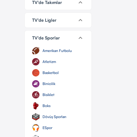
keyboard_arrow_down
TV'de Takımlar
keyboard_arrow_down
TV'de Ligler
keyboard_arrow_down
TV'de Sporlar
Amerikan Futbolu
Atletizm
Basketbol
Binicilik
Bisiklet
Boks
Dövüş Sporları
ESpor