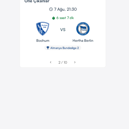
Öne Çıkanlar
7 Ağu, 21:30
schedule
6 saat 7 dk
timer
VS
Bochum
Hertha Berlin
emoji_events
Almanya Bundesliga 2
2 / 10
chevron_left
chevron_right