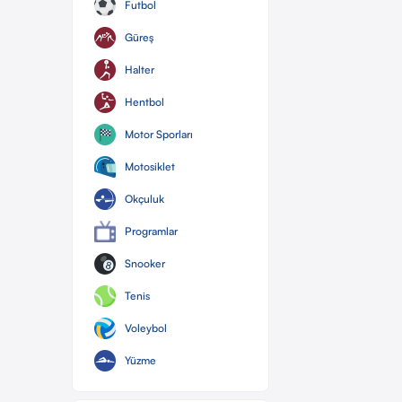
Futbol
Güreş
Halter
Hentbol
Motor Sporları
Motosiklet
Okçuluk
Programlar
Snooker
Tenis
Voleybol
Yüzme