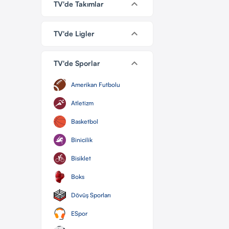
keyboard_arrow_down
TV'de Takımlar
keyboard_arrow_down
TV'de Ligler
keyboard_arrow_down
TV'de Sporlar
Amerikan Futbolu
Atletizm
Basketbol
Binicilik
Bisiklet
Boks
Dövüş Sporları
ESpor