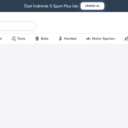
Özel İndirimle S Sport Plus İzle
HEMEN AL
sports_tennis
sports_mma
sports_handball
two_wheeler
sports_kab
l
Tenis
Boks
Hentbol
Motor Sporları