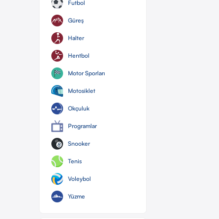
Futbol
Güreş
Halter
Hentbol
Motor Sporları
Motosiklet
Okçuluk
Programlar
Snooker
Tenis
Voleybol
Yüzme