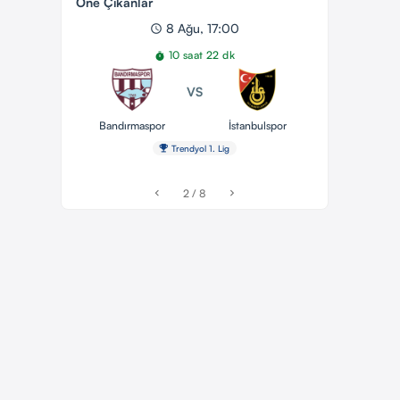
Öne Çıkanlar
8 Ağu, 17:00
schedule
10 saat 22 dk
timer
VS
Bandırmaspor
İstanbulspor
emoji_events
Trendyol 1. Lig
2 / 8
chevron_left
chevron_right