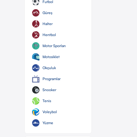
Futbol
Güreş
Halter
Hentbol
Motor Sporları
Motosiklet
Okçuluk
Programlar
Snooker
Tenis
Voleybol
Yüzme