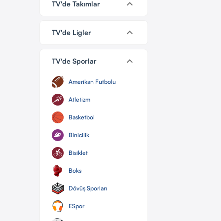
keyboard_arrow_down
TV'de Takımlar
keyboard_arrow_down
TV'de Ligler
keyboard_arrow_down
TV'de Sporlar
Amerikan Futbolu
Atletizm
Basketbol
Binicilik
Bisiklet
Boks
Dövüş Sporları
ESpor