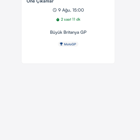
Öne Çıkanlar
9 Ağu, 15:00
schedule
2 saat 11 dk
timer
Büyük Britanya GP
emoji_events
MotoGP