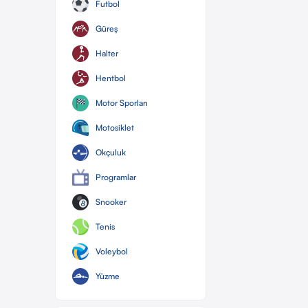
Futbol
Güreş
Halter
Hentbol
Motor Sporları
Motosiklet
Okçuluk
Programlar
Snooker
Tenis
Voleybol
Yüzme