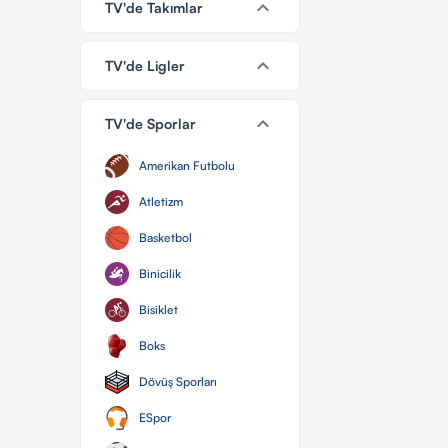
keyboard_arrow_down
TV'de Takımlar
keyboard_arrow_down
TV'de Ligler
keyboard_arrow_down
TV'de Sporlar
Amerikan Futbolu
Atletizm
Basketbol
Binicilik
Bisiklet
Boks
Dövüş Sporları
ESpor