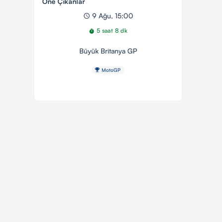
Öne Çıkanlar
9 Ağu, 15:00
schedule
5 saat 8 dk
timer
Büyük Britanya GP
emoji_events
MotoGP