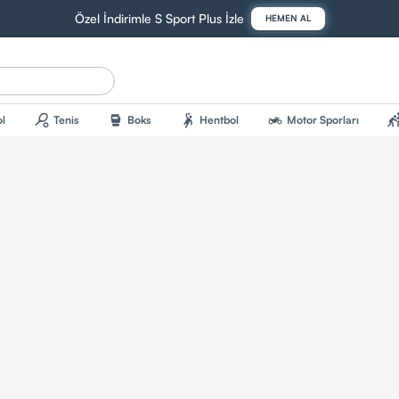
Özel İndirimle S Sport Plus İzle
HEMEN AL
sports_tennis
sports_mma
sports_handball
two_wheeler
sports_kab
l
Tenis
Boks
Hentbol
Motor Sporları