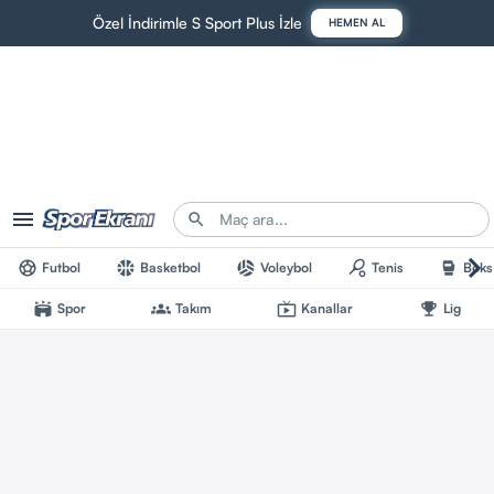
Özel İndirimle S Sport Plus İzle
HEMEN AL
Futbol
Basketbol
Voleybol
Tenis
Boks
Spor
Takım
Kanallar
Lig