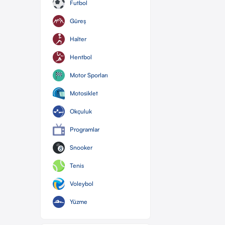
Futbol
Güreş
Halter
Hentbol
Motor Sporları
Motosiklet
Okçuluk
Programlar
Snooker
Tenis
Voleybol
Yüzme