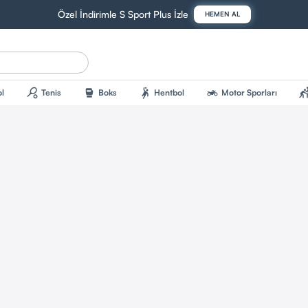
Özel İndirimle S Sport Plus İzle
HEMEN AL
sports_tennis
sports_mma
sports_handball
two_wheeler
sports_kab
l
Tenis
Boks
Hentbol
Motor Sporları