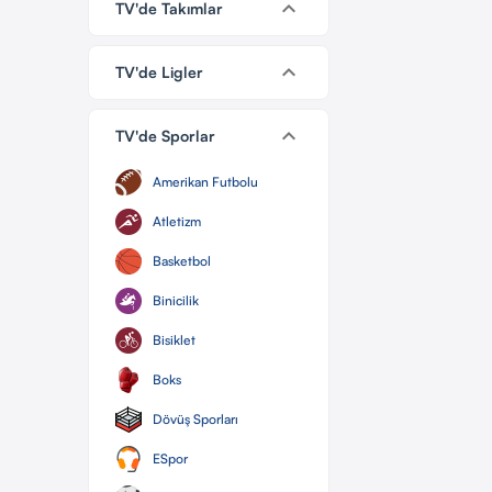
keyboard_arrow_down
TV'de Takımlar
keyboard_arrow_down
TV'de Ligler
keyboard_arrow_down
TV'de Sporlar
Amerikan Futbolu
Atletizm
Basketbol
Binicilik
Bisiklet
Boks
Dövüş Sporları
ESpor