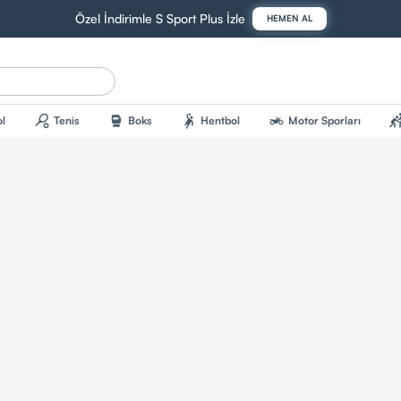
Özel İndirimle S Sport Plus İzle
HEMEN AL
sports_tennis
sports_mma
sports_handball
two_wheeler
sports_kab
l
Tenis
Boks
Hentbol
Motor Sporları