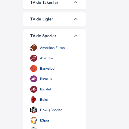
keyboard_arrow_down
TV'de Takımlar
keyboard_arrow_down
TV'de Ligler
keyboard_arrow_down
TV'de Sporlar
Amerikan Futbolu
Atletizm
Basketbol
Binicilik
Bisiklet
Boks
Dövüş Sporları
ESpor