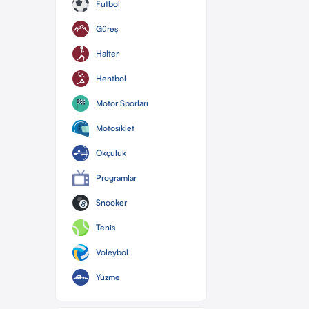
Futbol
Güreş
Halter
Hentbol
Motor Sporları
Motosiklet
Okçuluk
Programlar
Snooker
Tenis
Voleybol
Yüzme