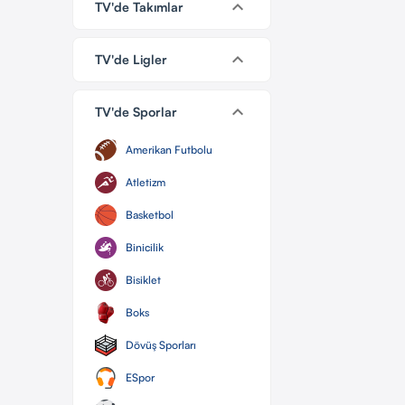
keyboard_arrow_down
TV'de Takımlar
keyboard_arrow_down
TV'de Ligler
keyboard_arrow_down
TV'de Sporlar
Amerikan Futbolu
Atletizm
Basketbol
Binicilik
Bisiklet
Boks
Dövüş Sporları
ESpor