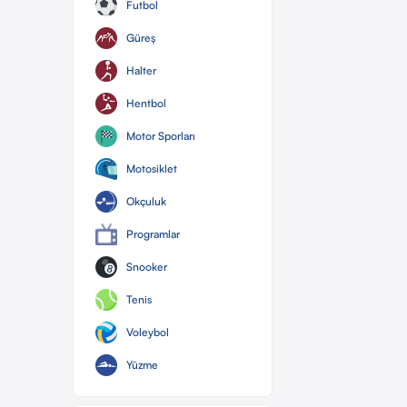
Futbol
Güreş
Halter
Hentbol
Motor Sporları
Motosiklet
Okçuluk
Programlar
Snooker
Tenis
Voleybol
Yüzme