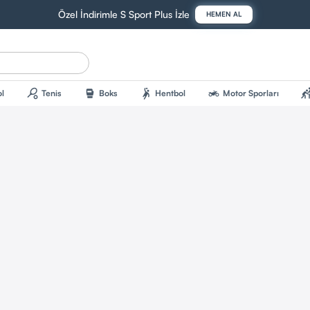
Özel İndirimle S Sport Plus İzle
HEMEN AL
sports_tennis
sports_mma
sports_handball
two_wheeler
sports_kab
l
Tenis
Boks
Hentbol
Motor Sporları