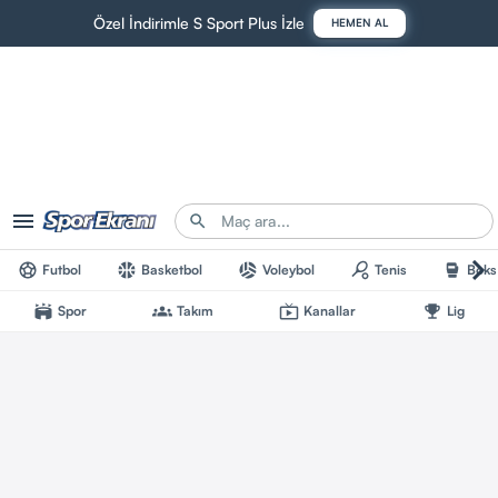
Özel İndirimle S Sport Plus İzle
HEMEN AL
Futbol
Basketbol
Voleybol
Tenis
Boks
Spor
Takım
Kanallar
Lig