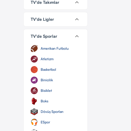
keyboard_arrow_down
TV'de Takımlar
keyboard_arrow_down
TV'de Ligler
keyboard_arrow_down
TV'de Sporlar
Amerikan Futbolu
Atletizm
Basketbol
Binicilik
Bisiklet
Boks
Dövüş Sporları
ESpor