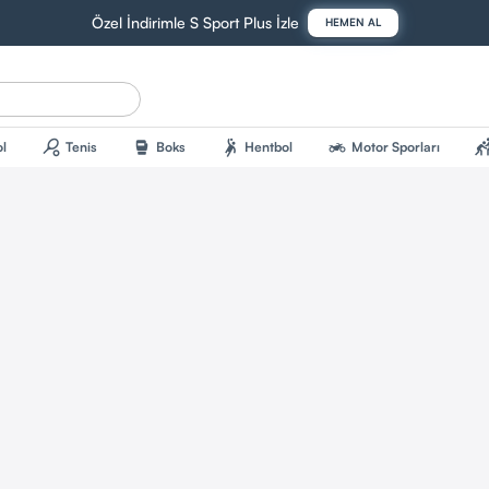
Özel İndirimle S Sport Plus İzle
HEMEN AL
sports_tennis
sports_mma
sports_handball
two_wheeler
sports_kab
l
Tenis
Boks
Hentbol
Motor Sporları