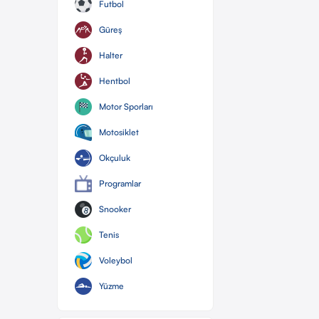
Futbol
Güreş
Halter
Hentbol
Motor Sporları
Motosiklet
Okçuluk
Programlar
Snooker
Tenis
Voleybol
Yüzme