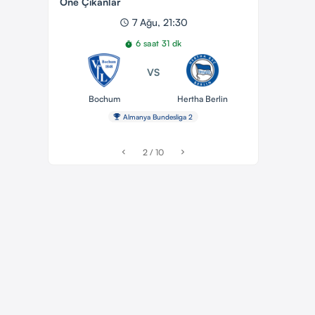
Öne Çıkanlar
7 Ağu, 21:30
schedule
6 saat 31 dk
timer
VS
Bochum
Hertha Berlin
emoji_events
Almanya Bundesliga 2
2 / 10
chevron_left
chevron_right