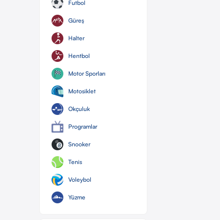
Futbol
Güreş
Halter
Hentbol
Motor Sporları
Motosiklet
Okçuluk
Programlar
Snooker
Tenis
Voleybol
Yüzme