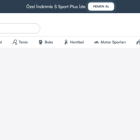
Özel İndirimle S Sport Plus İzle
HEMEN AL
sports_tennis
sports_mma
sports_handball
two_wheeler
sports_kab
l
Tenis
Boks
Hentbol
Motor Sporları