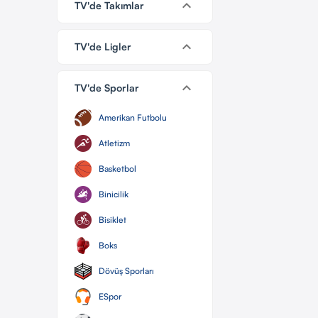
keyboard_arrow_down
TV'de Takımlar
keyboard_arrow_down
TV'de Ligler
keyboard_arrow_down
TV'de Sporlar
Amerikan Futbolu
Atletizm
Basketbol
Binicilik
Bisiklet
Boks
Dövüş Sporları
ESpor