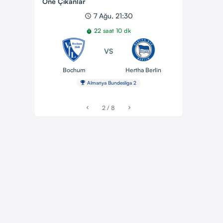
Öne Çıkanlar
7 Ağu, 21:30
schedule
22 saat 10 dk
timer
VS
Bochum
Hertha Berlin
emoji_events
Almanya Bundesliga 2
2 / 8
chevron_left
chevron_right