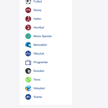
Futbol
Güreş
Halter
Hentbol
Motor Sporları
Motosiklet
Okçuluk
Programlar
Snooker
Tenis
Voleybol
Yüzme