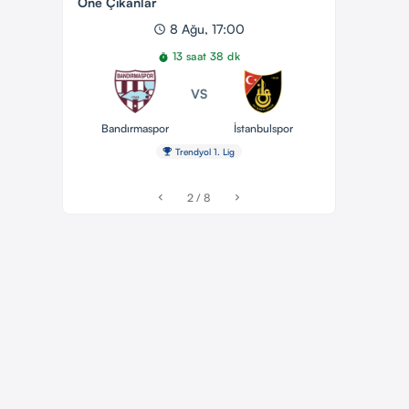
Öne Çıkanlar
8 Ağu, 17:00
schedule
13 saat 38 dk
timer
VS
Bandırmaspor
İstanbulspor
emoji_events
Trendyol 1. Lig
2 / 8
chevron_left
chevron_right