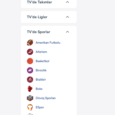
keyboard_arrow_down
TV'de Takımlar
keyboard_arrow_down
TV'de Ligler
keyboard_arrow_down
TV'de Sporlar
Amerikan Futbolu
Atletizm
Basketbol
Binicilik
Bisiklet
Boks
Dövüş Sporları
ESpor