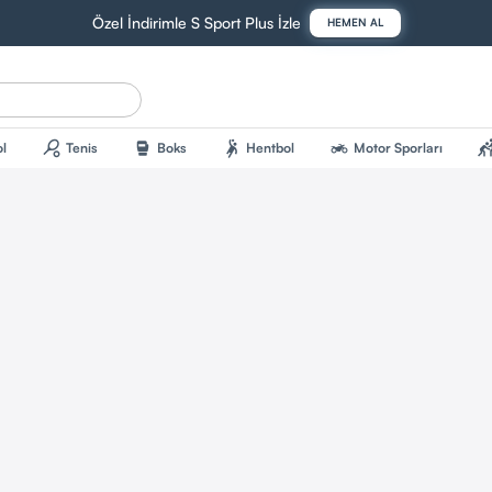
Özel İndirimle S Sport Plus İzle
HEMEN AL
sports_tennis
sports_mma
sports_handball
two_wheeler
sports_kab
l
Tenis
Boks
Hentbol
Motor Sporları