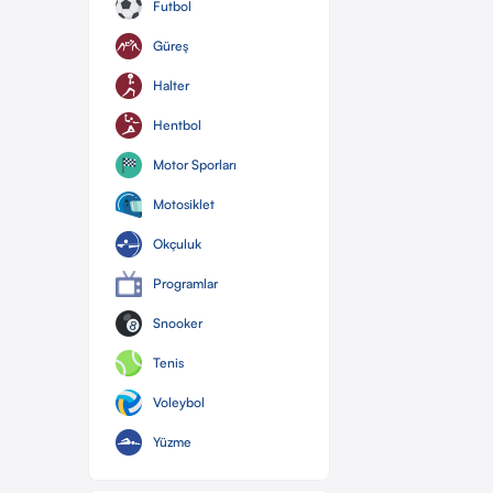
Futbol
Güreş
Halter
Hentbol
Motor Sporları
Motosiklet
Okçuluk
Programlar
Snooker
Tenis
Voleybol
Yüzme