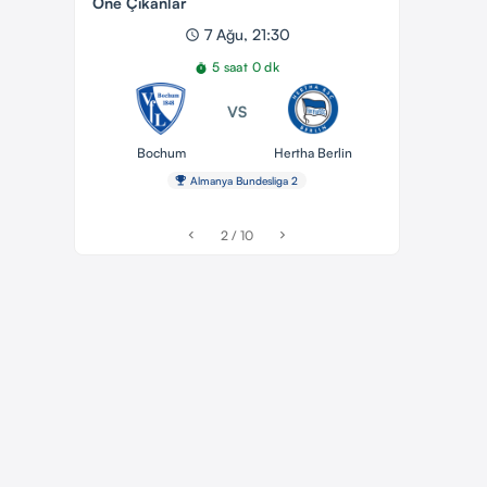
Öne Çıkanlar
7 Ağu, 21:30
schedule
5 saat 0 dk
timer
VS
Bochum
Hertha Berlin
emoji_events
Almanya Bundesliga 2
2 / 10
chevron_left
chevron_right