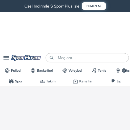
Özel İndirimle S Sport Plus İzle
HEMEN AL
Futbol
Basketbol
Voleybol
Tenis
Boks
Spor
Takım
Kanallar
Lig